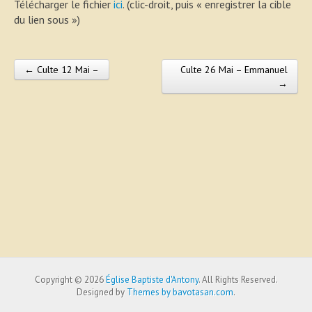
Télécharger le fichier
ici
. (clic-droit, puis « enregistrer la cible
du lien sous »)
← Culte 12 Mai –
Culte 26 Mai – Emmanuel
Post navigation
→
Copyright © 2026
Église Baptiste d'Antony
. All Rights Reserved.
Designed by
Themes by bavotasan.com
.