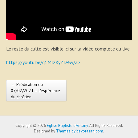
Le reste du culte est visible ici sur la vidéo complète du live
:
https://youtu.be/q1MIzKyZD4w/a>
← Prédication du
Post navigation
07/02/2021 – L’espérance
du chrétien
Copyright © 2026
Église Baptiste d'Antony
. All Rights Reserved.
Designed by
Themes by bavotasan.com
.